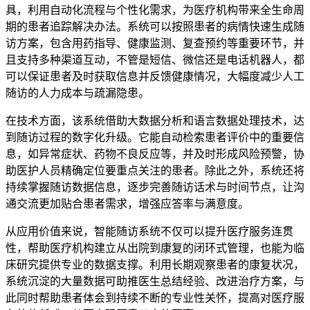
具，利用自动化流程与个性化需求，为医疗机构带来全生命周
期的患者追踪解决办法。系统可以按照患者的病情快速生成随
访方案，包含用药指导、健康监测、复查预约等重要环节，并
且支持多种渠道互动，不管是短信、微信还是电话机器人，都
可以保证患者及时获取信息并反馈健康情况，大幅度减少人工
随访的人力成本与疏漏隐患。
在技术方面，该系统借助大数据分析和语言数据处理技术，达
到随访过程的数字化升级。它能自动检索患者评价中的重要信
息，如异常症状、药物不良反应等，并及时形成风险预警，协
助医护人员精确定位要重点关注的患者。除此之外，系统还将
持续掌握随访数据信息，逐步完善随访话术与时间节点，让沟
通交流更加贴合患者需求，增强应答率与满意度。
从应用价值来说，智能随访系统不仅可以提升医疗服务连贯
性，帮助医疗机构建立从出院到康复的闭环式管理，也能为临
床研究提供专业的数据支撑。利用长期观察患者的康复状况，
系统沉淀的大量数据可助推医生总结经验、改进治疗方案，与
此同时帮助患者体会到持续不断的专业性关怀，提高对医疗服